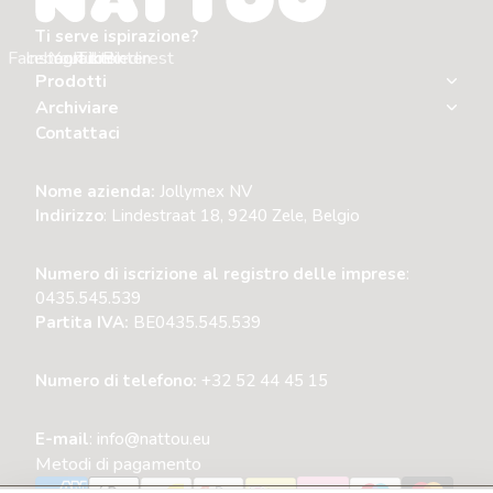
Ti serve ispirazione?
Facebook
Instagram
Youtube
Tiktok
Linkedin
Pinterest
Prodotti
Archiviare
Contattaci
Nome azienda:
Jollymex NV
Indirizzo
: Lindestraat 18, 9240 Zele, Belgio
Numero di iscrizione al registro delle imprese
:
0435.545.539
Partita IVA:
BE0435.545.539
Numero di telefono:
+32 52 44 45 15
E-mail
: info@nattou.eu
Metodi di pagamento