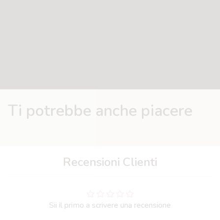
Attacco per il ciuccio
Materiale: poliestere + cotone
Dimensioni: 62*39*9 cm
Facile da curare: lavabile in lavatrice a 30°C
Ti potrebbe anche piacere
Recensioni Clienti
Sii il primo a scrivere una recensione