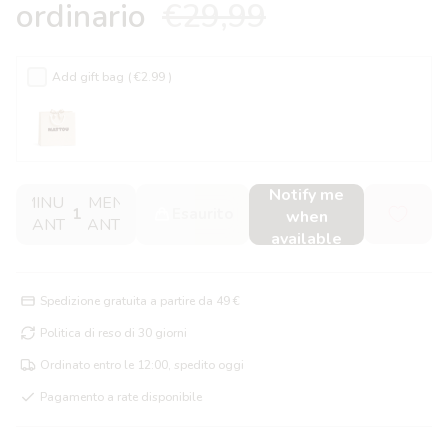
ordinario
€29,99
Add gift bag
( €2.99 )
Notify me
DIMINUISCI
AUMENTA
Esaurito
when
QUANTITÀ
QUANTITÀ
available
Spedizione gratuita a partire da 49 €
Politica di reso di 30 giorni
Ordinato entro le 12:00, spedito oggi
Pagamento a rate disponibile