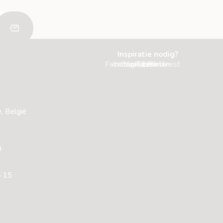
Inspiratie nodig?
Facebook
Instagram
Youtube
Tiktok
Linkedin
Pinterest
, België
9
5 15