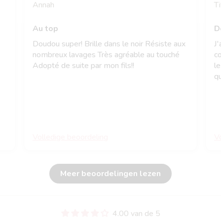
Annah
Ti
Au top
D
Doudou super! Brille dans le noir Résiste aux
J'
nombreux lavages Très agréable au touché
c
Adopté de suite par mon fils!!
le
qu
li
r
Volledige beoordeling
V
Meer beoordelingen lezen
4.00 van de 5