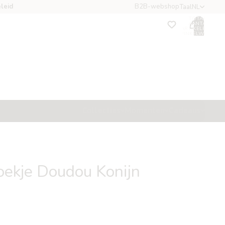
leid
B2B-webshop
Taal
NL
TOTAAL
AANTAL
ARTIKELEN IN
WINKELWAGEN:
0
ccount
ANDERE INLOGOPTIES
Bestellingen
Profiel
Collecties
Momenten
Cadeaus
oekje Doudou Konijn