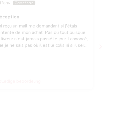
ffany
Maeva I.
éception
Super doud
ai reçu un mail me demandant si j'étais
Livraison rap
ontente de mon achat. Pas du tout puisque
qualité et trè
 livreur n'est jamais passé le jour J annoncé,
après avoir é
e je ne sais pas où il est le colis ni si il sera
pour le retro
vré un autre jour...bref. Ni colis, ni
fils a déjà u
emboursement, super.
j’adore. Il r
olledige beoordeling
Volledige be