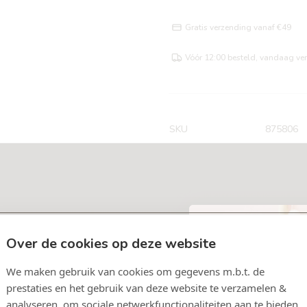
Gratis verzending vanaf €49
Vóór 12:00 besteld, vandaag ve
SKU
875806
kje Doudou Konijn LAPIDOU
een onmisbare trooster vanaf de geboorte. Knuffeldoekjes zijn
 hebben tal van grijpmogelijkheden voor kleine handen. Tip:
van de knuffeldoekjes in de wasmachine zit en u traantjes kunt
Over de cookies op deze website
We maken gebruik van cookies om gegevens m.b.t. de
ende knuffelvriend in moeilijke tijden, Geschikt voor
prestaties en het gebruik van deze website te verzamelen &
analyseren, om sociale netwerkfunctionaliteiten aan te bieden