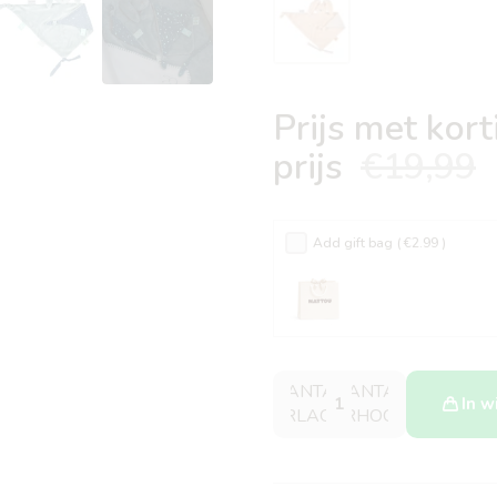
Prijs met kor
prijs
€19,99
Add gift bag
( €2.99 )
AANTAL
AANTAL
In 
VERLAGEN
VERHOGEN