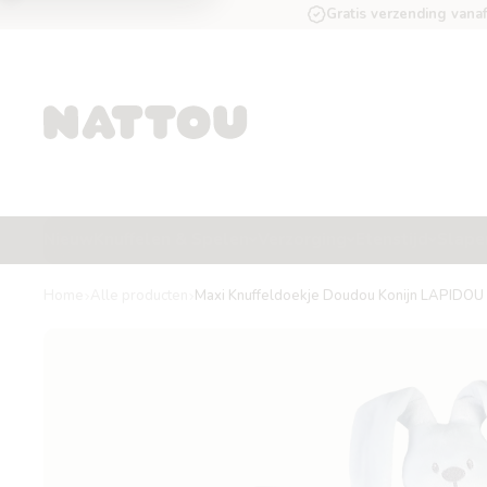
Gratis verzending vana
Nieuw
Knuffelen & Spelen
Verzorging
Etenstijd
Slape
Home
Alle producten
Maxi Knuffeldoekje Doudou Konijn LAPIDOU