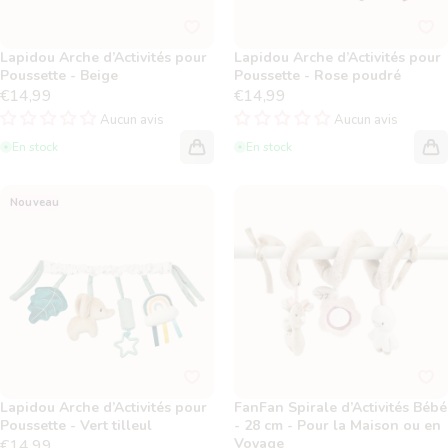
Lapidou Arche d’Activités pour
Lapidou Arche d’Activités pour
Poussette - Beige
Poussette - Rose poudré
€14,99
€14,99
Aucun avis
Aucun avis
En stock
En stock
Lapidou Arche d’Activités pour
FanFan Spirale d’Activités
Nouveau
Poussette - Vert tilleul
Bébé - 28 cm - Pour la
Maison ou en Voyage
Lapidou Arche d’Activités pour
FanFan Spirale d’Activités Bébé
Poussette - Vert tilleul
- 28 cm - Pour la Maison ou en
Voyage
€14,99