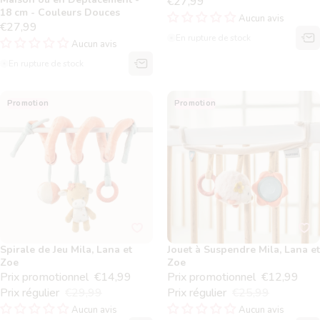
€27,99
18 cm - Couleurs Douces
Aucun avis
€27,99
En rupture de stock
Aucun avis
En rupture de stock
Spirale de Jeu Mila, Lana et
Jouet à Suspendre Mila, Lana
Promotion
Promotion
Zoe
et Zoe
Spirale de Jeu Mila, Lana et
Jouet à Suspendre Mila, Lana et
Zoe
Zoe
Prix promotionnel
€14,99
Prix promotionnel
€12,99
Prix régulier
€29,99
Prix régulier
€25,99
Aucun avis
Aucun avis