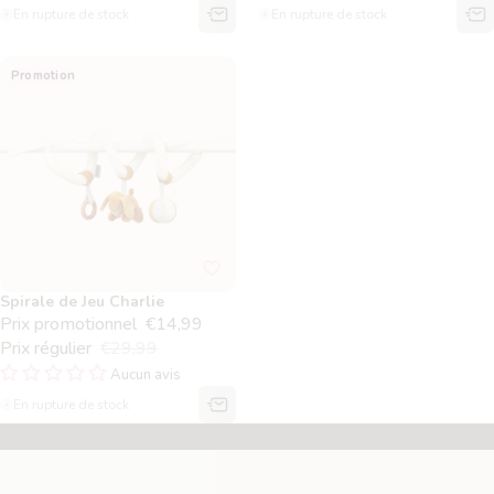
En rupture de stock
En rupture de stock
Spirale de Jeu Charlie
Promotion
Spirale de Jeu Charlie
Prix promotionnel
€14,99
Prix régulier
€29,99
Aucun avis
En rupture de stock