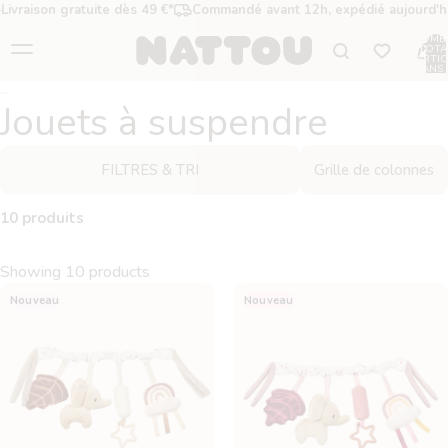
Livraison gratuite dès 49 €*
Commandé avant 12h, expédié aujourd'h
NOMB
TOTA
D’ARTIC
DANS 
PANIER
Jouets à suspendre
FILTRES & TRI
Grille de colonnes
10 produits
Showing 10 products
Lapidou Arche d’Activités pour
Lapidou Arche d’Activités pour
Nouveau
Nouveau
Poussette - Beige
Poussette - Rose poudré