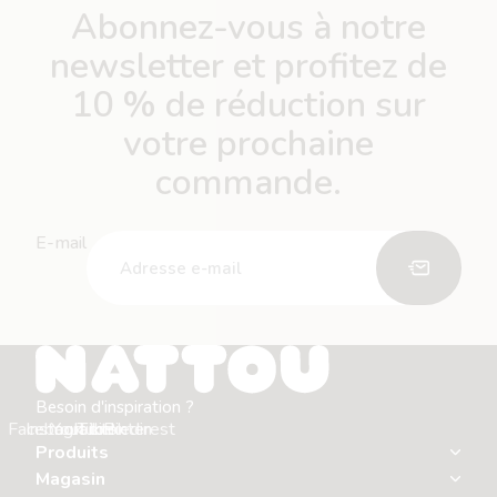
Abonnez-vous à notre
newsletter et profitez de
10 % de réduction sur
votre prochaine
commande.
E-mail
Besoin d'inspiration ?
Facebook
Instagram
Youtube
Tiktok
Linkedin
Pinterest
Produits
Magasin