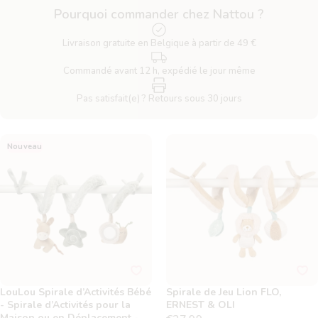
Pourquoi commander chez Nattou ?
Livraison gratuite en Belgique à partir de 49 €
Commandé avant 12 h, expédié le jour même
Pas satisfait(e) ? Retours sous 30 jours
LouLou Spirale d’Activités
Spirale de Jeu Lion FLO,
Nouveau
Bébé - Spirale d’Activités pour
ERNEST & OLI
la Maison ou en Déplacement
- 18 cm - Couleurs Douces
LouLou Spirale d’Activités Bébé
Spirale de Jeu Lion FLO,
- Spirale d’Activités pour la
ERNEST & OLI
Maison ou en Déplacement -