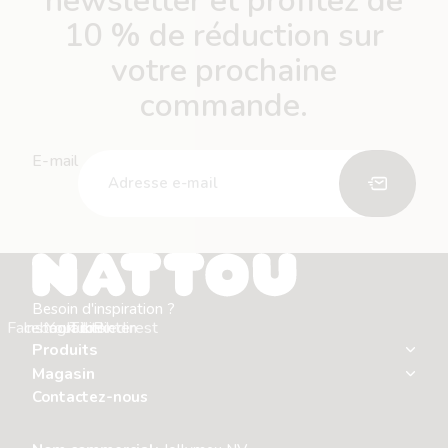
newsletter et profitez de
10 % de réduction sur
votre prochaine
commande.
E-mail
Besoin d'inspiration ?
Facebook
Instagram
Youtube
Tiktok
Linkedin
Pinterest
Produits
Magasin
Contactez-nous