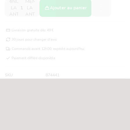
DIMINUER
AUGMENTER
LA
LA
Ajouter au panier
QUANTITÉ
QUANTITÉ
Livraison gratuite dès 49 €
30 jours pour changer d'avis
Commandé avant 12h00, expédié aujourd'hui
Paiement différé disponible
SKU
874441
A propos du Attache-Sucette
SILICONE
Avec cette attache sucette en silicone, vous ne perdrez
plus la sucette de votre bébé. Le clip de sucette comporte
un support universel pour attacher facilement la sucette
préférée de votre bébé. Utilisez la boucle pour attacher la