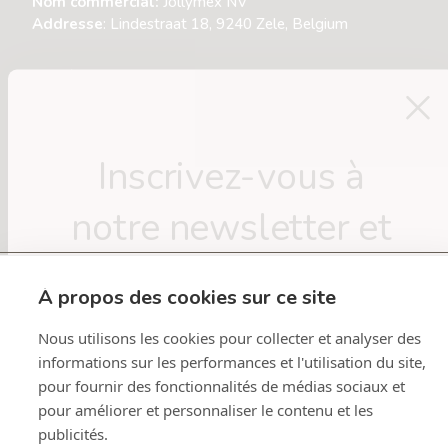
Nom commercial:
Jollymex NV
Addresse
: Lindestraat 18, 9240 Zele, Belgium
Numéro d'entreprise
: 0435.545.539
Numéro de TVA:
BE0435.545.539
Telephone :
+32 52 44 45 15
Inscrivez-vous à
E-mail
: info@nattou.eu
notre newsletter et
Moyens de paiement
bénéficiez d'une
À propos des cookies sur ce site
Politique de remboursement
réduction de 10%
.
Politique de confidentialité
Nous utilisons les cookies pour collecter et analyser des
Conditions d’utilisation
informations sur les performances et l'utilisation du site,
Politique d’expédition
Coordonnées
pour fournir des fonctionnalités de médias sociaux et
Open cookie settings
Email
pour améliorer et personnaliser le contenu et les
publicités.